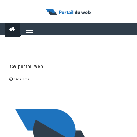
Skip
to
content
fav portail web
13/12/2019